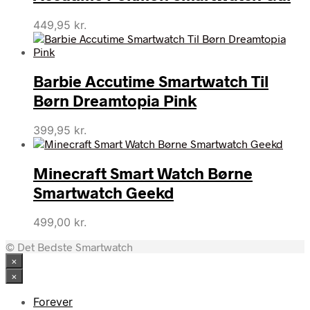
449,95
kr.
Barbie Accutime Smartwatch Til
Børn Dreamtopia Pink
399,95
kr.
Minecraft Smart Watch Børne
Smartwatch Geekd
499,00
kr.
© Det Bedste Smartwatch
×
×
Forever