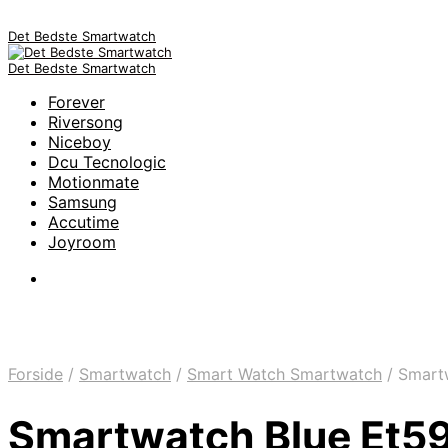
Det Bedste Smartwatch
Det Bedste Smartwatch
Forever
Riversong
Niceboy
Dcu Tecnologic
Motionmate
Samsung
Accutime
Joyroom
Forside
/
Smartwatch
/
Smart Watch Smartwatch
/
Smartw
Smartwatch Blue Et5