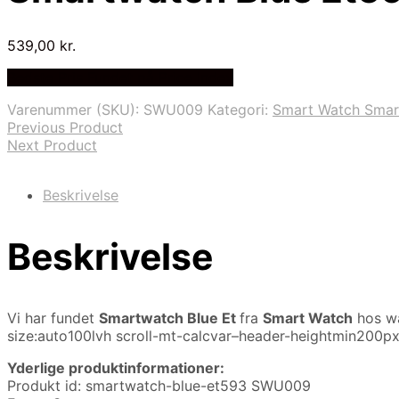
539,00
kr.
Bedste Pris Fundet på Price Index
Varenummer (SKU):
SWU009
Kategori:
Smart Watch Smar
Previous Product
Next Product
Beskrivelse
Beskrivelse
Vi har fundet
Smartwatch Blue Et
fra
Smart Watch
hos wa
size:auto100lvh scroll-mt-calcvar–header-heightmin200p
Yderlige produktinformationer:
Produkt id: smartwatch-blue-et593 SWU009