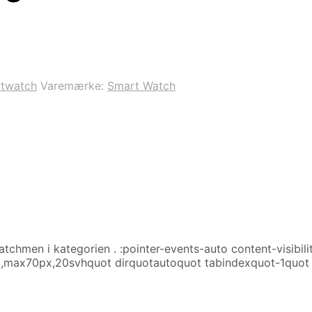
twatch
Varemærke:
Smart Watch
tchmen i kategorien
. :pointer-events-auto content-visibili
x,max70px,20svhquot dirquotautoquot tabindexquot-1quot 