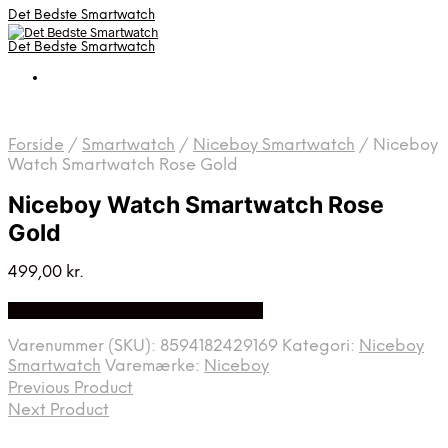
Det Bedste Smartwatch
Det Bedste Smartwatch
Forside
/
Smartwatch
/
Niceboy Smartwatch
/
Niceboy
Watch Smartwatch Rose Gold
Niceboy Watch Smartwatch Rose
Gold
499,00
kr.
Bedste Pris Fundet på Price Index
Varenummer (SKU):
8594182429169
Kategori:
Niceboy
Smartwatch
Varemærke:
Niceboy
Previous Product
Next Product