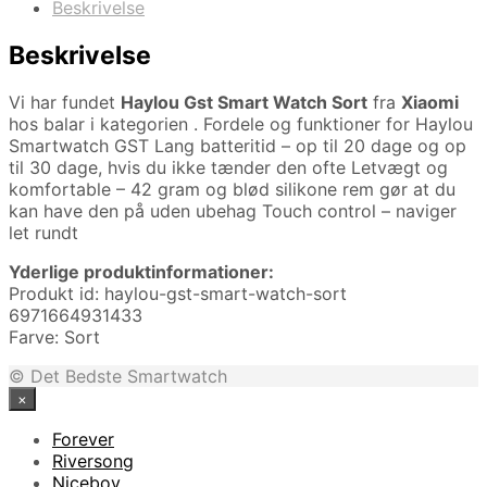
Beskrivelse
Beskrivelse
Vi har fundet
Haylou Gst Smart Watch Sort
fra
Xiaomi
hos balar i kategorien
. Fordele og funktioner for Haylou
Smartwatch GST Lang batteritid – op til 20 dage og op
til 30 dage, hvis du ikke tænder den ofte Letvægt og
komfortable – 42 gram og blød silikone rem gør at du
kan have den på uden ubehag Touch control – naviger
let rundt
Yderlige produktinformationer:
Produkt id: haylou-gst-smart-watch-sort
6971664931433
Farve: Sort
© Det Bedste Smartwatch
×
Forever
Riversong
Niceboy