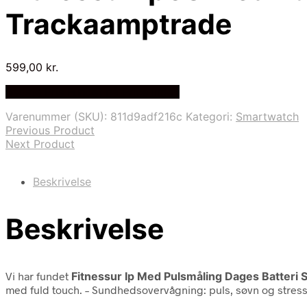
Trackaamptrade
599,00
kr.
Bedste Pris Fundet på Price Index
Varenummer (SKU):
811d9adf216c
Kategori:
Smartwatch
Previous Product
Next Product
Beskrivelse
Beskrivelse
Vi har fundet
Fitnessur Ip Med Pulsmåling Dages Batteri
med fuld touch. – Sundhedsovervågning: puls, søvn og stress. 