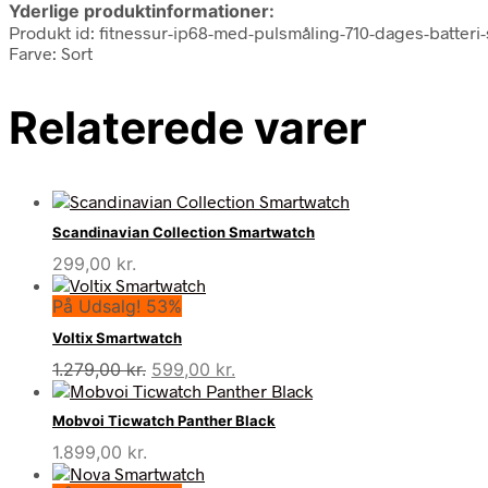
Yderlige produktinformationer:
Produkt id: fitnessur-ip68-med-pulsmåling-710-dages-batteri-
Farve: Sort
Relaterede varer
Scandinavian Collection Smartwatch
299,00
kr.
På Udsalg! 53%
Voltix Smartwatch
Den
Den
1.279,00
kr.
599,00
kr.
oprindelige
aktuelle
pris
pris
Mobvoi Ticwatch Panther Black
var:
er:
1.899,00
kr.
1.279,00 kr..
599,00 kr..