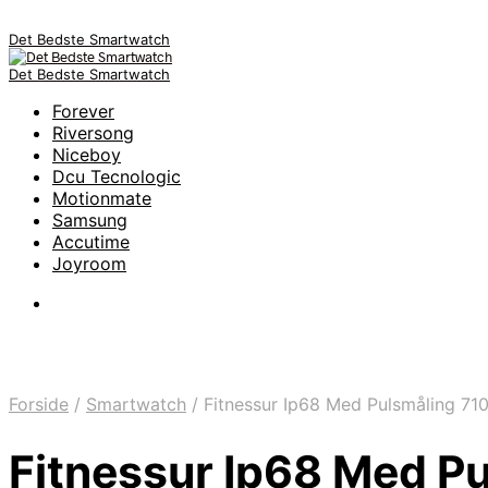
Det Bedste Smartwatch
Det Bedste Smartwatch
Forever
Riversong
Niceboy
Dcu Tecnologic
Motionmate
Samsung
Accutime
Joyroom
Forside
/
Smartwatch
/
Fitnessur Ip68 Med Pulsmåling 71
Fitnessur Ip68 Med Pu