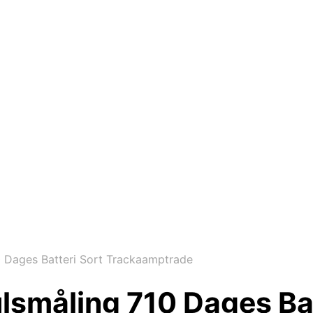
0 Dages Batteri Sort Trackaamptrade
lsmåling 710 Dages Bat