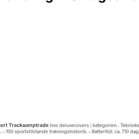
 Sort Trackaamptrade
hos deluxecovers i kategorien
. Teknisk
– 100 sportstilstande træningshistorik. – Batteritid: ca. 710 da