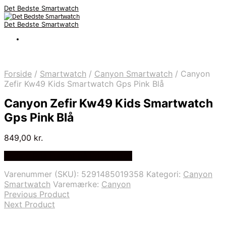
Det Bedste Smartwatch
Det Bedste Smartwatch
Forside
/
Smartwatch
/
Canyon Smartwatch
/
Canyon
Zefir Kw49 Kids Smartwatch Gps Pink Blå
Canyon Zefir Kw49 Kids Smartwatch
Gps Pink Blå
849,00
kr.
Bedste Pris Fundet på Price Index
Varenummer (SKU):
5291485019358
Kategori:
Canyon
Smartwatch
Varemærke:
Canyon
Previous Product
Next Product